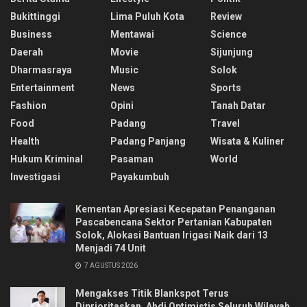
Bukittinggi
Lima Puluh Kota
Review
Business
Mentawai
Science
Daerah
Movie
Sijunjung
Dharmasraya
Music
Solok
Entertainment
News
Sports
Fashion
Opini
Tanah Datar
Food
Padang
Travel
Health
Padang Panjang
Wisata & Kuliner
Hukum Kriminal
Pasaman
World
Investigasi
Payakumbuh
Kementan Apresiasi Kecepatan Penanganan
Pascabencana Sektor Pertanian Kabupaten
Solok, Alokasi Bantuan Irigasi Naik dari 13
Menjadi 74 Unit
7 AGUSTUS 2026
Mengakses Titik Blankspot Terus
Diprioritaskan, Ahdi Optimistis Seluruh Wilayah