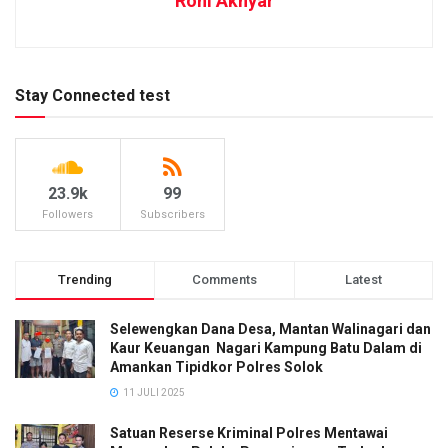
Roni Akhyar
Stay Connected test
23.9k
99
Followers
Subscribers
Trending
Comments
Latest
Selewengkan Dana Desa, Mantan Walinagari dan
Kaur Keuangan Nagari Kampung Batu Dalam di
Amankan Tipidkor Polres Solok
11 JULI 2025
Satuan Reserse Kriminal Polres Mentawai