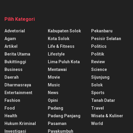
Pilih Kategori
Advetorial
Kabupaten Solok
Pekanbaru
Agam
Kota Solok
Pesisir Selatan
Artikel
Life & Fitness
Politics
Berita Utama
Lifestyle
Politik
Bukittinggi
Lima Puluh Kota
Review
Business
Mentawai
Science
Daerah
Movie
Sijunjung
Dharmasraya
Music
Solok
Entertainment
News
Sports
Fashion
Opini
Tanah Datar
Food
Padang
Travel
Health
Padang Panjang
Wisata & Kuliner
Hukum Kriminal
Pasaman
World
Investigasi
Payakumbuh