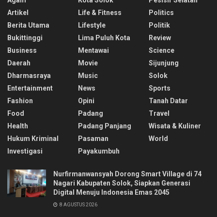
Artikel
Life & Fitness
Politics
Berita Utama
Lifestyle
Politik
Bukittinggi
Lima Puluh Kota
Review
Business
Mentawai
Science
Daerah
Movie
Sijunjung
Dharmasraya
Music
Solok
Entertainment
News
Sports
Fashion
Opini
Tanah Datar
Food
Padang
Travel
Health
Padang Panjang
Wisata & Kuliner
Hukum Kriminal
Pasaman
World
Investigasi
Payakumbuh
Nurfirmanwansyah Dorong Smart Village di 74
Nagari Kabupaten Solok, Siapkan Generasi
Digital Menuju Indonesia Emas 2045
8 AGUSTUS 2026