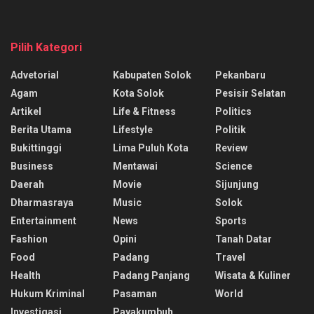
Pilih Kategori
Advetorial
Kabupaten Solok
Pekanbaru
Agam
Kota Solok
Pesisir Selatan
Artikel
Life & Fitness
Politics
Berita Utama
Lifestyle
Politik
Bukittinggi
Lima Puluh Kota
Review
Business
Mentawai
Science
Daerah
Movie
Sijunjung
Dharmasraya
Music
Solok
Entertainment
News
Sports
Fashion
Opini
Tanah Datar
Food
Padang
Travel
Health
Padang Panjang
Wisata & Kuliner
Hukum Kriminal
Pasaman
World
Investigasi
Payakumbuh