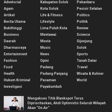
Advetorial
Kabupaten Solok
Pekanbaru
Agam
Kota Solok
Pesisir Selatan
Artikel
Life & Fitness
Politics
Berita Utama
Lifestyle
Politik
Bukittinggi
Lima Puluh Kota
Review
Business
Mentawai
Science
Daerah
Movie
Sijunjung
Dharmasraya
Music
Solok
Entertainment
News
Sports
Fashion
Opini
Tanah Datar
Food
Padang
Travel
Health
Padang Panjang
Wisata & Kuliner
Hukum Kriminal
Pasaman
World
Investigasi
Payakumbuh
Mengakses Titik Blankspot Terus
Diprioritaskan, Ahdi Optimistis Seluruh Wilayah
Akan “On Air”