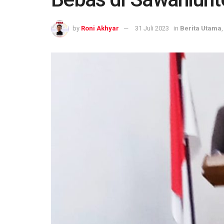
by
Roni Akhyar
31 Juli 2023
in
Berita Utama