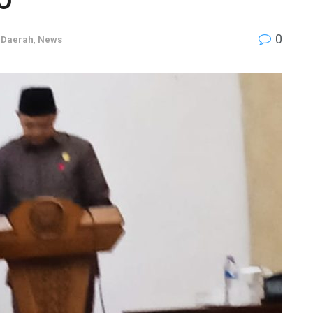
0
,
Daerah
,
News