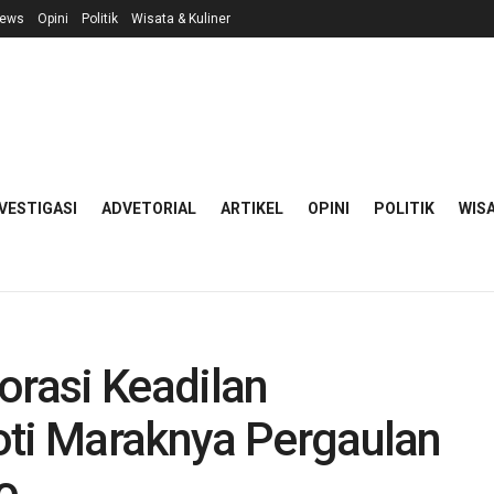
ews
Opini
Politik
Wisata & Kuliner
VESTIGASI
ADVETORIAL
ARTIKEL
OPINI
POLITIK
WISA
orasi Keadilan
oti Maraknya Pergaulan
o