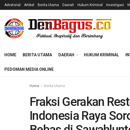
Advetorial
Artikel
Berita Utama
Daerah
Hukum Kriminal
Investigasi
N
HOME
BERITA UTAMA
DAERAH
HUKUM KRIMINAL
IN
PEDOMAN MEDIA ONLINE
Home
Berita Utama
Fraksi Gerakan Rest
Indonesia Raya Sor
Bebas di Sawahlunt