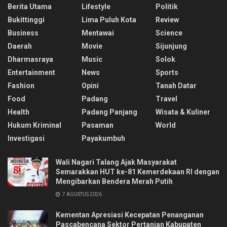
Berita Utama
Lifestyle
Politik
Bukittinggi
Lima Puluh Kota
Review
Business
Mentawai
Science
Daerah
Movie
Sijunjung
Dharmasraya
Music
Solok
Entertainment
News
Sports
Fashion
Opini
Tanah Datar
Food
Padang
Travel
Health
Padang Panjang
Wisata & Kuliner
Hukum Kriminal
Pasaman
World
Investigasi
Payakumbuh
Wali Nagari Talang Ajak Masyarakat
Semarakkan HUT ke-81 Kemerdekaan RI dengan
Mengibarkan Bendera Merah Putih
7 AGUSTUS 2026
Kementan Apresiasi Kecepatan Penanganan
Pascabencana Sektor Pertanian Kabupaten