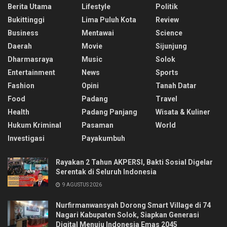
Berita Utama
Lifestyle
Politik
Bukittinggi
Lima Puluh Kota
Review
Business
Mentawai
Science
Daerah
Movie
Sijunjung
Dharmasraya
Music
Solok
Entertainment
News
Sports
Fashion
Opini
Tanah Datar
Food
Padang
Travel
Health
Padang Panjang
Wisata & Kuliner
Hukum Kriminal
Pasaman
World
Investigasi
Payakumbuh
Rayakan 2 Tahun AKPERSI, Bakti Sosial Digelar
Serentak di Seluruh Indonesia
9 AGUSTUS 2026
Nurfirmanwansyah Dorong Smart Village di 74
Nagari Kabupaten Solok, Siapkan Generasi
Digital Menuju Indonesia Emas 2045