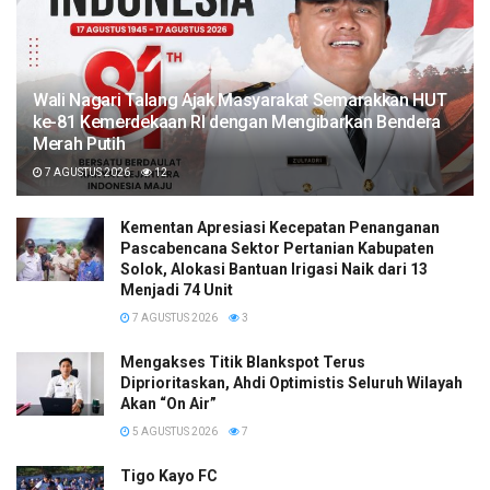
Wali Nagari Talang Ajak Masyarakat Semarakkan HUT
ke-81 Kemerdekaan RI dengan Mengibarkan Bendera
Merah Putih
7 AGUSTUS 2026
12
Kementan Apresiasi Kecepatan Penanganan
Pascabencana Sektor Pertanian Kabupaten
Solok, Alokasi Bantuan Irigasi Naik dari 13
Menjadi 74 Unit
7 AGUSTUS 2026
3
Mengakses Titik Blankspot Terus
Diprioritaskan, Ahdi Optimistis Seluruh Wilayah
Akan “On Air”
5 AGUSTUS 2026
7
Tigo Kayo FC