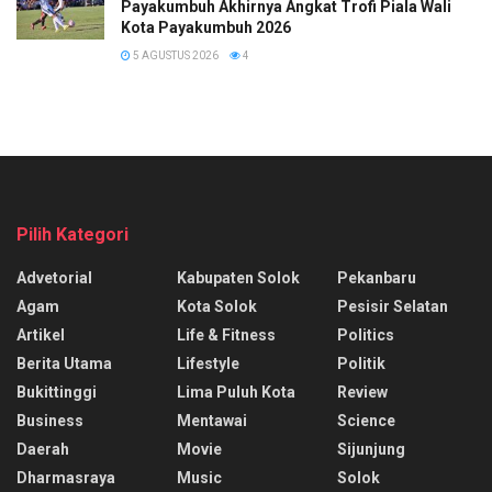
Payakumbuh Akhirnya Angkat Trofi Piala Wali
Kota Payakumbuh 2026
5 AGUSTUS 2026
4
Pilih Kategori
Advetorial
Kabupaten Solok
Pekanbaru
Agam
Kota Solok
Pesisir Selatan
Artikel
Life & Fitness
Politics
Berita Utama
Lifestyle
Politik
Bukittinggi
Lima Puluh Kota
Review
Business
Mentawai
Science
Daerah
Movie
Sijunjung
Dharmasraya
Music
Solok