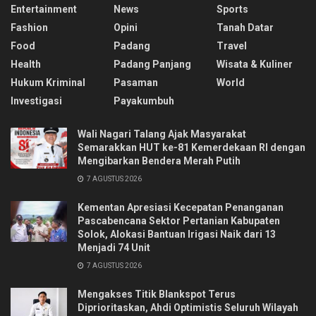
Entertainment
News
Sports
Fashion
Opini
Tanah Datar
Food
Padang
Travel
Health
Padang Panjang
Wisata & Kuliner
Hukum Kriminal
Pasaman
World
Investigasi
Payakumbuh
Wali Nagari Talang Ajak Masyarakat
Semarakkan HUT ke-81 Kemerdekaan RI dengan
Mengibarkan Bendera Merah Putih
7 AGUSTUS 2026
Kementan Apresiasi Kecepatan Penanganan
Pascabencana Sektor Pertanian Kabupaten
Solok, Alokasi Bantuan Irigasi Naik dari 13
Menjadi 74 Unit
7 AGUSTUS 2026
Mengakses Titik Blankspot Terus
Diprioritaskan, Ahdi Optimistis Seluruh Wilayah