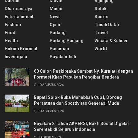
Daerah
Movie
Sijunjung
Dharmasraya
Music
Solok
Entertainment
News
Sports
Fashion
Opini
Tanah Datar
Food
Padang
Travel
Health
Padang Panjang
Wisata & Kuliner
Hukum Kriminal
Pasaman
World
Investigasi
Payakumbuh
60 Calon Paskibraka Sambut Ny. Kurniati dengan
Formasi Khas Pasukan Pengibar Bendera
10 AGUSTUS 2026
Bupati Solok Buka Mahabbah Cup I, Dorong
Persatuan dan Sportivitas Generasi Muda
10 AGUSTUS 2026
Rayakan 2 Tahun AKPERSI, Bakti Sosial Digelar
Serentak di Seluruh Indonesia
9 AGUSTUS 2026