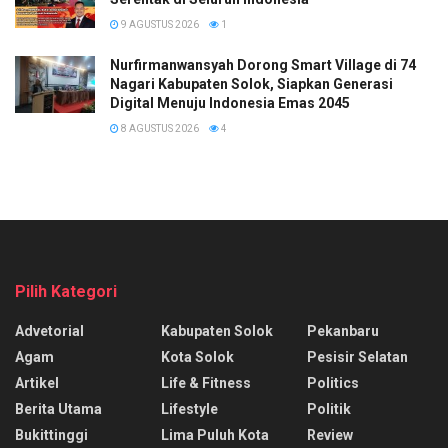
9 AGUSTUS 2026
1
Nurfirmanwansyah Dorong Smart Village di 74
Nagari Kabupaten Solok, Siapkan Generasi
Digital Menuju Indonesia Emas 2045
8 AGUSTUS 2026
4
Pilih Kategori
Advetorial
Kabupaten Solok
Pekanbaru
Agam
Kota Solok
Pesisir Selatan
Artikel
Life & Fitness
Politics
Berita Utama
Lifestyle
Politik
Bukittinggi
Lima Puluh Kota
Review