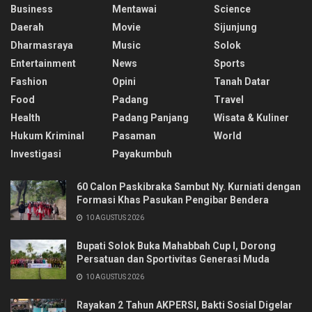
Business
Mentawai
Science
Daerah
Movie
Sijunjung
Dharmasraya
Music
Solok
Entertainment
News
Sports
Fashion
Opini
Tanah Datar
Food
Padang
Travel
Health
Padang Panjang
Wisata & Kuliner
Hukum Kriminal
Pasaman
World
Investigasi
Payakumbuh
60 Calon Paskibraka Sambut Ny. Kurniati dengan
Formasi Khas Pasukan Pengibar Bendera
10 AGUSTUS 2026
Bupati Solok Buka Mahabbah Cup I, Dorong
Persatuan dan Sportivitas Generasi Muda
10 AGUSTUS 2026
Rayakan 2 Tahun AKPERSI, Bakti Sosial Digelar