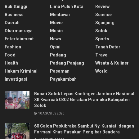
Bukittinggi
Lima Puluh Kota
Review
Business
Mentawai
Science
Daerah
Movie
Sijunjung
Dharmasraya
Music
Solok
Entertainment
News
Sports
Fashion
Opini
Tanah Datar
Food
Padang
Travel
Health
Padang Panjang
Wisata & Kuliner
Hukum Kriminal
Pasaman
World
Investigasi
Payakumbuh
Bupati Solok Lepas Kontingen Jambore Nasional
XII Kwarcab 0302 Gerakan Pramuka Kabupaten
Solok
10 AGUSTUS 2026
60 Calon Paskibraka Sambut Ny. Kurniati dengan
Formasi Khas Pasukan Pengibar Bendera