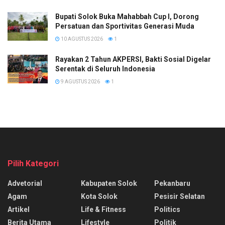
Bupati Solok Buka Mahabbah Cup I, Dorong
Persatuan dan Sportivitas Generasi Muda
10 AGUSTUS 2026
1
Rayakan 2 Tahun AKPERSI, Bakti Sosial Digelar
Serentak di Seluruh Indonesia
9 AGUSTUS 2026
1
Pilih Kategori
Advetorial
Kabupaten Solok
Pekanbaru
Agam
Kota Solok
Pesisir Selatan
Artikel
Life & Fitness
Politics
Berita Utama
Lifestyle
Politik