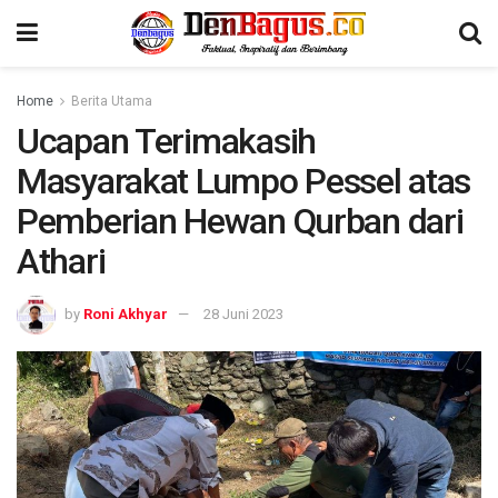
Home
Berita Utama
Ucapan Terimakasih
Masyarakat Lumpo Pessel atas
Pemberian Hewan Qurban dari
Athari
by
Roni Akhyar
28 Juni 2023