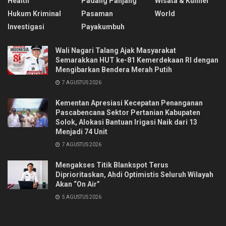
Health
Padang Panjang
Wisata & Kuliner
Hukum Kriminal
Pasaman
World
Investigasi
Payakumbuh
Wali Nagari Talang Ajak Masyarakat
Semarakkan HUT ke-81 Kemerdekaan RI dengan
Mengibarkan Bendera Merah Putih
7 AGUSTUS 2026
Kementan Apresiasi Kecepatan Penanganan
Pascabencana Sektor Pertanian Kabupaten
Solok, Alokasi Bantuan Irigasi Naik dari 13
Menjadi 74 Unit
7 AGUSTUS 2026
Mengakses Titik Blankspot Terus
Diprioritaskan, Ahdi Optimistis Seluruh Wilayah
Akan “On Air”
5 AGUSTUS 2026