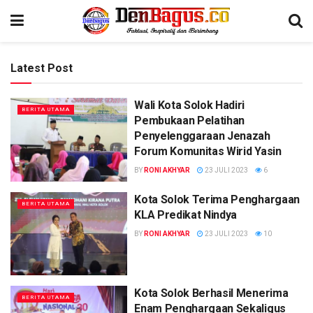
Latest Post
Wali Kota Solok Hadiri
BERITA UTAMA
Pembukaan Pelatihan
Penyelenggaraan Jenazah
Forum Komunitas Wirid Yasin
BY
RONI AKHYAR
23 JULI 2023
6
Kota Solok Terima Penghargaan
BERITA UTAMA
KLA Predikat Nindya
BY
RONI AKHYAR
23 JULI 2023
10
Kota Solok Berhasil Menerima
BERITA UTAMA
Enam Penghargaan Sekaligus