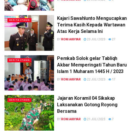
Kajari Sawahlunto Mengucapkan
BERITA UTAMA
Terima Kasih Kepada Wartawan
Atas Kerja Selama Ini
BY
RONI AKHYAR
23 JULI 2023
27
Pemkab Solok gelar Tabliqh
BERITA UTAMA
Akbar Memperingati Tahun Baru
Islam 1 Muharam 1445 H / 2023
BY
RONI AKHYAR
22 JULI 2023
17
Jajaran Koramil 04 Sikakap
BERITA UTAMA
Laksanakan Gotong Royong
Bersama
BY
RONI AKHYAR
21 JULI 2023
7