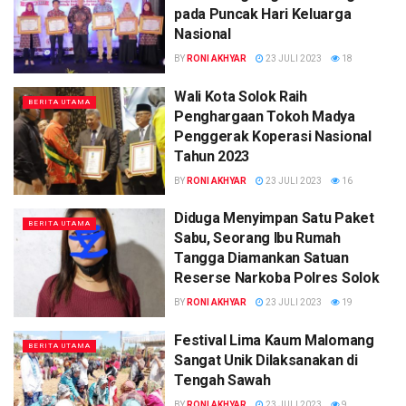
pada Puncak Hari Keluarga
Nasional
BY
RONI AKHYAR
23 JULI 2023
18
Wali Kota Solok Raih
BERITA UTAMA
Penghargaan Tokoh Madya
Penggerak Koperasi Nasional
Tahun 2023
BY
RONI AKHYAR
23 JULI 2023
16
Diduga Menyimpan Satu Paket
BERITA UTAMA
Sabu, Seorang Ibu Rumah
Tangga Diamankan Satuan
Reserse Narkoba Polres Solok
BY
RONI AKHYAR
23 JULI 2023
19
Festival Lima Kaum Malomang
BERITA UTAMA
Sangat Unik Dilaksanakan di
Tengah Sawah
BY
RONI AKHYAR
23 JULI 2023
9