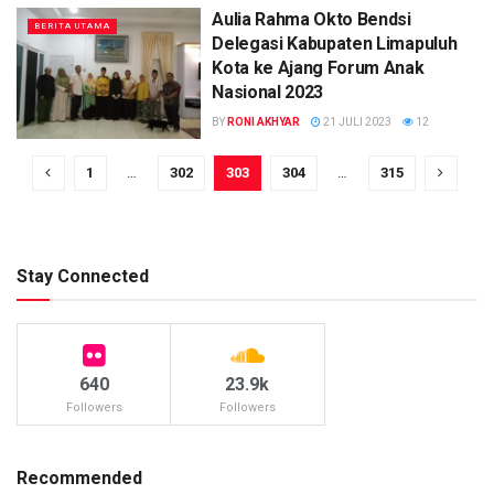
Aulia Rahma Okto Bendsi
BERITA UTAMA
Delegasi Kabupaten Limapuluh
Kota ke Ajang Forum Anak
Nasional 2023
BY
RONI AKHYAR
21 JULI 2023
12
1
…
302
303
304
…
315
Stay Connected
640
23.9k
Followers
Followers
Recommended